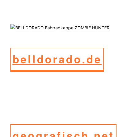
belldorado.de
geografisch.net